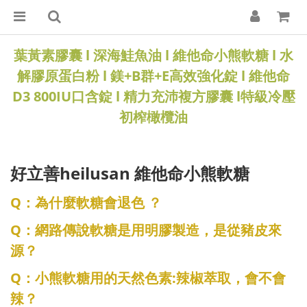
葉黃素膠囊
l
深海鮭魚油
l
維他命小熊軟糖
l
水
解膠原蛋白粉
l
鎂+B群+E高效強化錠
l
維他命
D3 800IU口含錠
l
精力充沛複方膠囊
l
特級冷壓
初榨橄欖油
好立善heilusan 維他命小熊軟糖
Q：為什麼軟糖會退色 ？
Q：網路傳說軟糖是用明膠製造，是從豬皮來
源？
Q：小熊軟糖用的天然色素:辣椒萃取，會不會
辣？