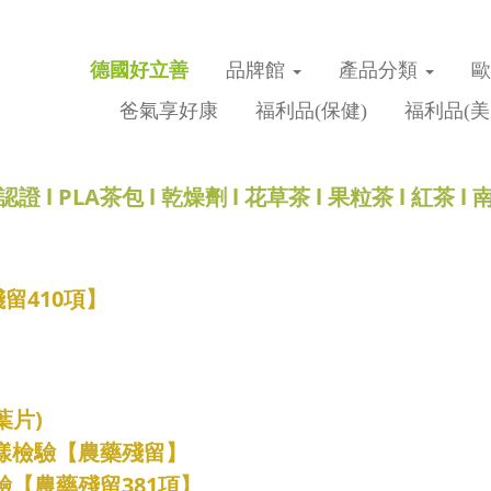
德國好立善
品牌館
產品分類
爸氣享好康
福利品(保健)
福利品(美
認證
l
PLA茶包
l
乾燥劑
l
花草茶
l
果粒茶
l
紅茶
l
留410項】
葉片)
抽樣檢驗【農藥殘留】
檢驗【農藥殘留381項】