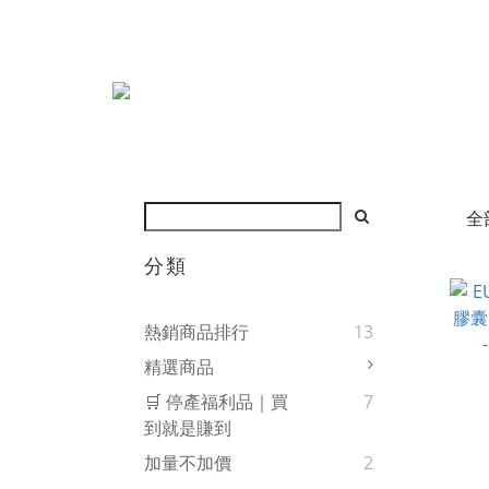
全
分類
熱銷商品排行
13
精選商品
🛒 停產福利品｜買
7
到就是賺到
加量不加價
2