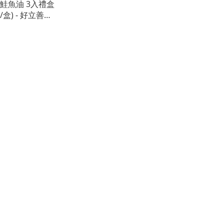
鮭魚油 3入禮盒
/盒) - 好立善