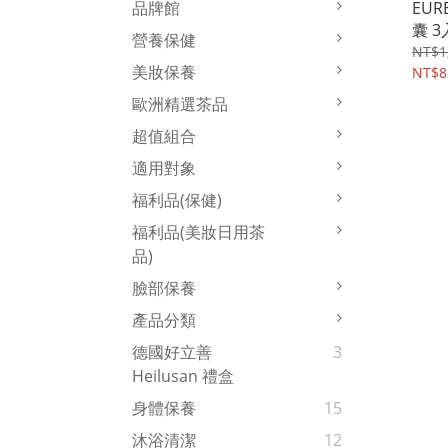
EU
品牌館
囊 3
營養保健
好立善
NT$1
美妝保養
NT$8
歐洲精選茶品
超值組合
適用對象
福利品(保健)
福利品(美妝日用茶
品)
臉部保養
產品分類
德國好立善
3
Heilusan 禮盒
身體保養
15
沐浴清潔
12