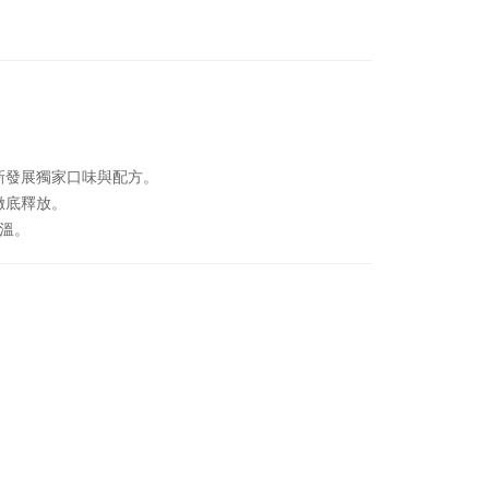
新發展獨家口味與配方。
徹底釋放。
高溫。