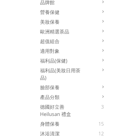
品牌館
營養保健
美妝保養
歐洲精選茶品
超值組合
適用對象
福利品(保健)
福利品(美妝日用茶
品)
臉部保養
產品分類
德國好立善
3
Heilusan 禮盒
身體保養
15
沐浴清潔
12