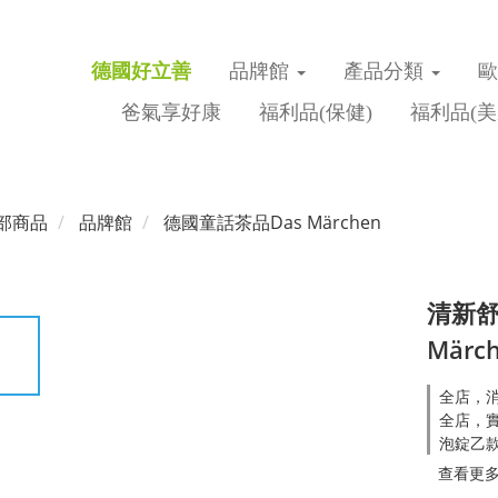
德國好立善
品牌館
產品分類
爸氣享好康
福利品(保健)
福利品(美
部商品
品牌館
德國童話茶品Das Märchen
清新舒
Märc
全店，消
全店，實
泡錠乙款
查看更