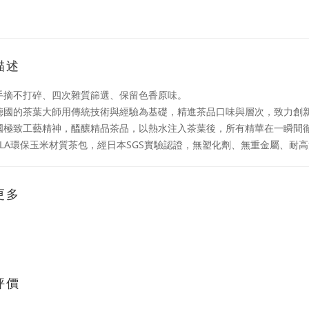
描述
手摘不打碎、四次雜質篩選、保留色香原味。
德國的茶葉大師用傳統技術與經驗為基礎，精進茶品口味與層次，致力創
國極致工藝精神，醞釀精品茶品，以熱水注入茶葉後，所有精華在一瞬間
PLA環保玉米材質茶包，經日本SGS實驗認證，無塑化劑、無重金屬、耐
更多
評價