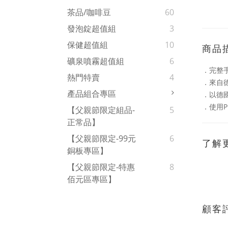
茶品/咖啡豆
60
發泡錠超值組
3
保健超值組
10
商品
礦泉噴霧超值組
6
．完整
熱門特賣
4
．來自
產品組合專區
．以德
．使用
【父親節限定組品-
5
正常品】
【父親節限定-99元
6
了解
銅板專區】
【父親節限定-特惠
8
佰元區專區】
顧客