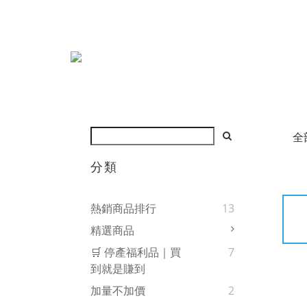
全
分類
熱銷商品排行
13
精選商品
🛒 停產福利品｜買
7
到就是賺到
加量不加價
2