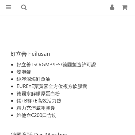
好立善 heilusan
好立善 ISO/GMP/IFS/德國製造許可證
發泡錠
純淨深海鮭魚油
EUREYE葉黃素全方位複方軟膠囊
德國水解膠原蛋白粉
鎂+B群+E高效活力錠
精力充沛威剛膠囊
維他命C200口含錠
德國童話 Das Marchen