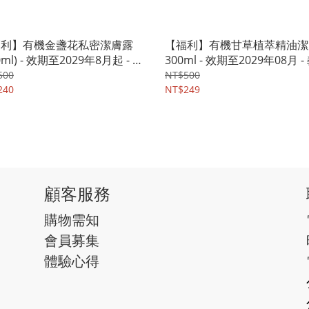
福利】有機金盞花私密潔膚露
【福利】有機甘草植萃精油潔
0ml) - 效期至2029年8月起 - 義
300ml - 效期至2029年08月 -
 安舒綠ANTHYLLIS
利 安舒綠ANTHYLLIS
500
NT$500
240
NT$249
顧客服務
購物需知
會員募集
體驗心得