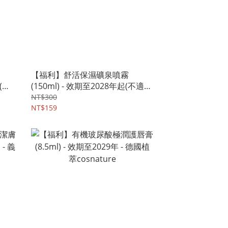
【福利】舒活保濕礦泉噴霧
 (不
(150ml) - 效期至2028年起(不適用
萃
鑑賞期退貨) - 法國 沛麗泉perlyne
NT$300
NT$159