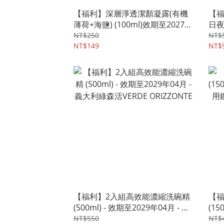
【福利】深層淨透潔顏凝露(有機
【福
薄荷+海鹽) (100ml)效期至2027年
日夜
04月 - 麗柏有機neobio
效期
NT$250
NT$
NT$149
退換
NT$
【福利】2入組高效能濃縮洗碗精
【
(500ml) - 效期至2029年04月 - 義
(15
大利綠森活VERDE ORIZZONTE
用鑑
NT$550
NT$