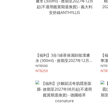
【福利】3合1綠茶保濕卸妝潔膚
【福
水 (300ml) - 效期至2027年12月起
華潔
(不適用鑑賞期退換貨) - 義大利 安
年起
NT$500
NT$1
舒綠ANTHYLLIS
NT$259
KRÄ
NT$