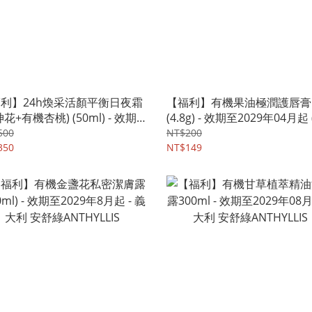
利】24h煥采活顏平衡日夜霜
【福利】有機果油極潤護唇膏
花+有機杏桃) (50ml) - 效期
(4.8g) - 效期至2029年04月起
027年04月 (不適用鑑賞期退換
適用鑑賞期退換貨) - 德國植
500
NT$200
- 麗柏有機neobio
350
cosnature
NT$149