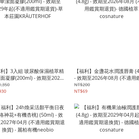
利】3入組 玻尿酸保濕植萃精
【福利】金盞花水潤護唇膏 (4.
面凝膠(200ml) - 效期至2029
- 效期至2026年08月 (不適用
(不適用鑑賞期退貨)-草本莊園
期退貨)- 德國植萃cosnature
,350
NT$200
UTERHOF
930
NT$69