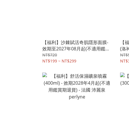
【福利】沙棘賦活奇肌隱形面膜-
【福
效期至2027年08月起(不適用鑑賞
(洛神
期退換貨) - 德國植萃cosnature
至2
NT$720
NT$
NT$199 ~ NT$299
貨) 
NT$