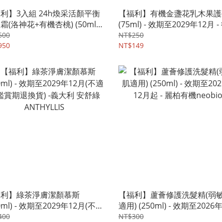
利】3入組 24h煥采活顏平衡
【福利】有機金盞花乳木果護
霜(洛神花+有機杏桃) (50ml) -
(75ml) - 效期至2029年12月 
至2027年04月 (不適用鑑賞期
植萃cosnature
500
NT$250
貨) - 麗柏有機neobio
950
NT$149
福利】綠茶淨膚潔顏慕斯
【福利】蘆薈修護洗髮精(弱
0ml) - 效期至2029年12月(不適
適用) (250ml) - 效期至2026年
賞期退換貨) -義大利 安舒綠
月起 - 麗柏有機neobio
400
NT$300