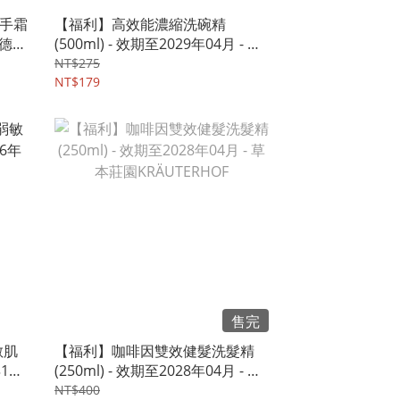
手霜
【福利】高效能濃縮洗碗精
- 德國
(500ml) - 效期至2029年04月 - 義
大利綠森活VERDE ORIZZONTE
NT$275
NT$179
售完
敏肌
【福利】咖啡因雙效健髮洗髮精
12
(250ml) - 效期至2028年04月 - 草
本莊園KRÄUTERHOF
NT$400