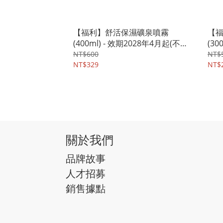
【福利】舒活保濕礦泉噴霧
【
(400ml) - 效期2028年4月起(不適
(30
用鑑賞期退貨) - 法國 沛麗泉
大利
NT$600
NT$
perlyne
NT$329
NT$
關於我們
品牌故事
人才招募
銷售據點