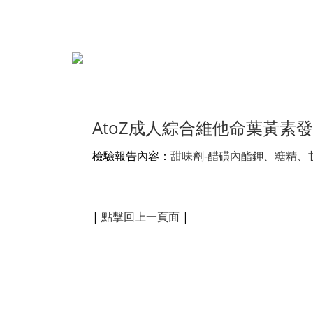
AtoZ成人綜合維他命葉黃素發
檢驗報告內容：
甜味劑-醋磺內酯鉀、糖精、甘
|
點擊回上一頁面
|