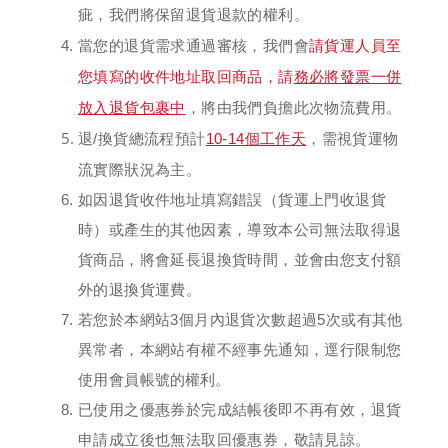
疵，我們將保留退貨退款的權利。
請貨運人員至
當您的退貨需求通過審核，我們會
您填寫的收件地址取回商品，請
務必將發票一併
放入退貨包裹中
，將由我們負擔此次物流費用。
退/換貨總流程預計
10-14個工作天
，
需視貨運物
流實際狀況為主。
如因退貨收件地址填寫錯誤（貨運上門收退貨
時）或產生的其他因素，導致本公司無法取得退
貨商品，將會延長退換貨時間，並會由您支付額
外的退換貨運費。
若您於本網站3個月內退貨次數超過5次或有其他
異常者，本網站有權不經事先通知，逕行限制您
使用會員帳號
的權利。
已使用之
優惠券
於完成結帳後即不再有效，退貨
申請成立後也無法取回優惠券，敬請見諒。