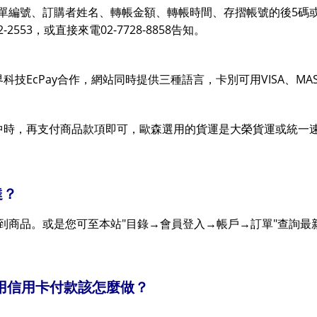
5
單編號、訂購者姓名、轉帳金額、轉帳時間、存摺帳號的後
碼
2-2553
02-7728-8858
，或直接來電
告知。
EcPay
VISA
MA
界科技
合作，網站同時提供三種語言，卡別可用
、
中時，再支付商品款項即可，歐森選用的貨運是大榮貨運或統一
達？
"
→
→
→
"
到商品。或是您可至本站
目錄
會員登入
帳戶
訂單
查詢最
用信用卡付款該怎麼做？