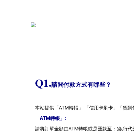
Q1.
請問付款方式有哪些？
ATM
本站提供「
轉帳」
「信用卡刷卡」「貨到
ATM
:
「
轉帳」
ATM
(
請將訂單金額由
轉帳或是匯款至：
銀行代