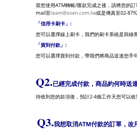
ATM
/
當您使用
轉帳
匯款完成之後，請將您的訂
mail
team@osen.com.tw
02-879
至
或是傳真至
:
「信用卡刷卡」
您可以選擇線上刷卡
，我們的刷卡系統是與綠
:
「貨到付款」
您可以選擇貨到付款，帶我們將商品送達您手
Q2.
已經完成付款，商品約何時送
2-4
待收到您的款項後，預計
個工作天您可以收
Q3.
我想取消
ATM
付款的訂單，改