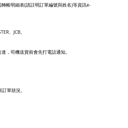
(
)
e-
或轉帳明細表
請註明訂單編號與姓名
等資訊
STER
JCB
、
。
速達
，司機送貨前會先打電話通知。
新訂單狀況。