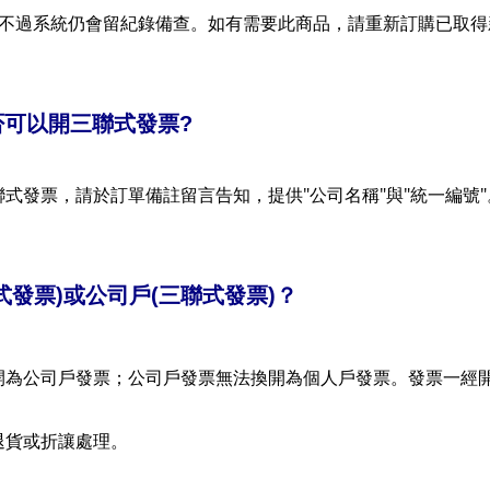
不過系統仍會留紀錄備查。如有需要此商品，請重新訂購已取得
否可以開三聯式發票
?
"
"
"
"
聯式發票，請於訂單備註留言
告知，提供
公司名稱
與
統一編號
式發票
)
或公司戶
(
三聯式發票
)
？
開為公司戶發票；公司戶發票無法換開為個人戶發票。發票一經
退貨或折讓處理。