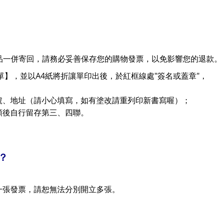
品一併寄回，請務必妥善保存您的購物發票，以免影響您的退款
A4
"
"
單】，並以
紙將折讓單印出後，於紅框線處
簽名或蓋章
，
號、地址（請小心填寫，如有塗改請重列印新書寫喔）；
額後自行留存第三、四聯。
？
一張發票，請恕無法分別開立多張。