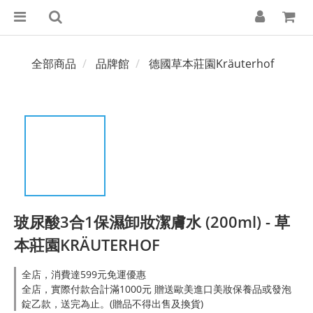
全部商品
品牌館
德國草本莊園Kräuterhof
玻尿酸3合1保濕卸妝潔膚水 (200ml) - 草
本莊園KRÄUTERHOF
全店，消費達599元免運優惠
全店，實際付款合計滿1000元 贈送歐美進口美妝保養品或發泡
錠乙款，送完為止。(贈品不得出售及換貨)