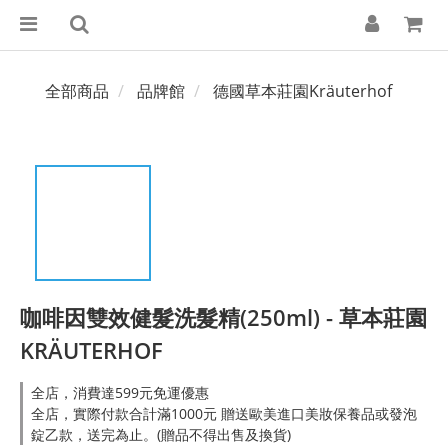
全部商品
品牌館
德國草本莊園Kräuterhof
咖啡因雙效健髮洗髮精(250ml) - 草本莊園
KRÄUTERHOF
全店，消費達599元免運優惠
全店，實際付款合計滿1000元 贈送歐美進口美妝保養品或發泡
錠乙款，送完為止。(贈品不得出售及換貨)