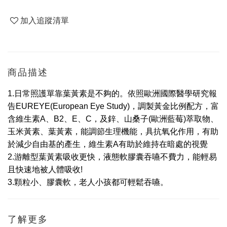
加入追蹤清單
商品描述
1.
日常照護單靠葉黃素是不夠的。
依照歐洲國際醫學研究報
告EUREYE(European Eye Study)，調製黃金比例配方，富
含維生素A、B2、E、C，及鋅、山桑子(歐洲藍莓)萃取物、
玉米黃素、葉黃素，能調節生理機能，具抗氧化作用，有助
於減少自由基的產生，維生素A有助於維持在暗處的視覺
2.
游離型葉黃素吸收更快
，
液態軟膠囊吞嚥不費力
，
能輕易
且快速地被人體吸收!
3.
顆粒小、膠囊軟，老人小孩都可輕鬆吞嚥。
了解更多