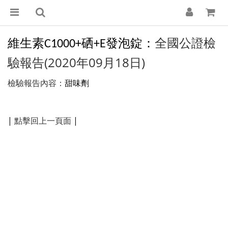
全國公證檢
維生素
硒
發泡錠：
C1000+
+E
驗報告(2020年09月18日)
檢驗報告內容：
甜味劑
|
點擊回上一頁面
|