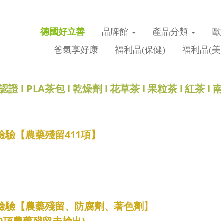
德國好立善
品牌館
產品分類
爸氣享好康
福利品(保健)
福利品(美
認證
l
PLA茶包
l
乾燥劑
l
花草茶
l
果粒茶
l
紅茶
l
樣檢驗【農藥殘留411項】
抽樣檢驗【農藥殘留、防腐劑、著色劑】
10頂農藥殘留未檢出)