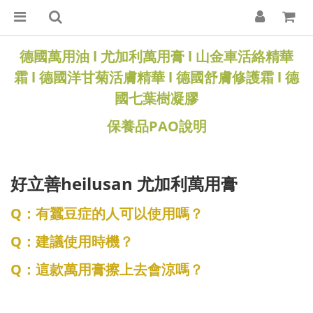
德國萬用油
l
尤加利萬用膏
l
山金車活絡精華
霜
l
德國洋甘菊活膚精華
l
德國舒膚修護霜
l
德
國七葉樹凝膠
保養品PAO說明
好立善heilusan 尤加利萬用膏
Q：有蠶豆症的人可以使用嗎？
Q：建議使用時機？
Q：這款萬用膏擦上去會涼嗎？