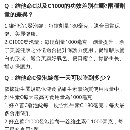
C
C1000
?
Q
：維他命
以及
的功效差別在哪
兩種劑
量的差異？
C
180
1.
維他命
發泡錠：每錠劑量
毫克，適合日常保
健、美麗健康。
2.C1000
1000
發泡錠：每錠劑量
毫克，劑量提升，除
了美麗健康之外還適合提升保護力使用，促進膠原蛋
白的形成，適合美顏好氣色、傷口癒合、骨骼生長、
增加保護力。
C
Q
：維他命
發泡錠每一天可以吃到多少？
依據衛生署規範保健食品維生素礦物質使用限量中，
C
1000
維生素
每天最高可食用量為
毫克
1.
C
C 180
好立善
發泡錠每一錠含維生素
毫克，每天最
5
多食用
顆。
2.
C1000
C 1000
好立善
發泡錠每一錠維生素
毫克，每
1
天最多食用
顆。