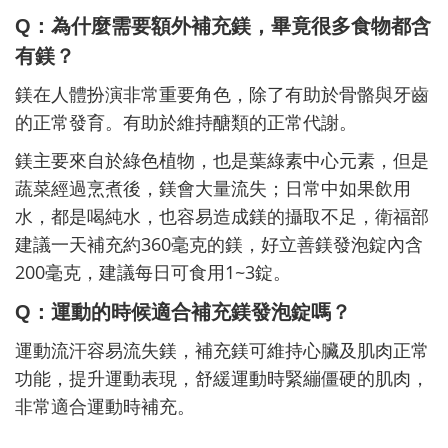
Q
：為什麼需要額外補充鎂，畢竟很多食物都含
有鎂？
鎂在人體扮演非常重要角色，除了有助於骨骼與牙齒
的正常發育。有助於維持醣類的正常代謝。
鎂主要來自於綠色植物，也是葉綠素中心元素，但是
蔬菜經過烹煮後，鎂會大量流失；日常中如果飲用
水，都是喝純水，也容易造成鎂的攝取不足，衛福部
360
建議一天補充約
毫克的鎂，好立善鎂發泡錠內含
200
1~3
毫克，建議每日可食用
錠。
Q
：運動的時候適合補充鎂發泡錠嗎？
運動流汗容易流失鎂，補充鎂可維持心臟及肌肉正常
功能，提升運動表現，舒緩運動時緊繃僵硬的肌肉，
非常適合運動時補充。