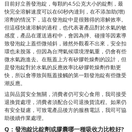
目前好立善發泡錠，每顆約4.5公克大小的錠劑，最
快完全溶解速度可以在60秒內達到，在不添加助(增)
溶劑的情況下，這在發泡錠中是很難得的溶解效率。
但這樣快速溶解的過程，也代表著產品對於水氣的敏
感度，產品在運送過程中，會因為摔、碰撞等因素導
致發泡錠上蓋些微傾斜，雖然外觀看不出來，安全扣
環也未脫落，但因為台灣氣候環境溼氣重，仍會有些
微水氣跑進去。在瓶蓋上方有矽膠乾燥劑的設計，但
是發泡錠對於水氣的反應效率比矽膠乾燥劑作動更
快，所以會導致與瓶蓋接觸的第一顆發泡錠有些微受
潮反應。
這與品質安全無關，消費者仍可安心食用，我司接受
退換貨處理，消費者須配合公司退換貨流程。如果仍
有安全疑慮，可致電產品後方的服務電話，我司可協
助後續作業處理。
Q：發泡錠比錠劑或膠囊哪一種吸收力比較好?