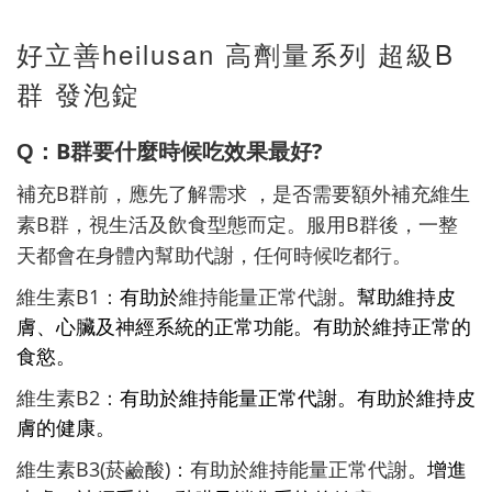
好立善heilusan 高劑量系列 超級B
群 發泡錠
B
?
Q
：
群要什麼時候吃效果最好
B
補充
群前，應先了解需求 ，是否需要額外補充維生
B
B
素
群，視生活及飲食型態而定。服用
群後，一整
天都會在身體內幫助代謝，任何時候吃都行。
B1
維生素
：
有助於
維持能量正常代謝
。幫助維持皮
膚、心臟及神經系統的正常功能。有助於維持正常的
食慾。
B2
維生素
：
有助於
維持能量正常代謝
。有助於維持皮
膚的健康。
B3(
)
維生素
菸鹼酸
：有助於維持能量正常代謝
。增進