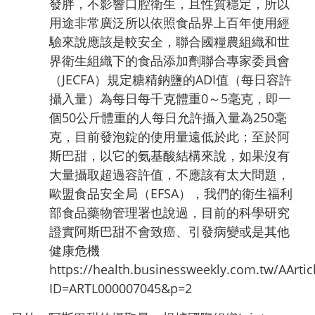
發胖，不影響口腔衛生，且性質穩定，所以
用途非常廣泛所以依照食品界上百年使用經
驗來說應該是較安全，聯合國糧農組織和世
界衛生組織下的食品添加劑聯合專家委員會
（JECFA）規定糖精鈉鹽的ADI值（每日容許
攝入量）為每日每千克體重0～5毫克，即一
個50公斤體重的人每日允許攝入量為250毫
克，目前發泡錠的使用量遠低於此；至於阿
斯巴甜，以它的氨基酸結構來說，如果沒有
大量攝取超過容許值，不應該有太大問題，
歐盟食品安全局（EFSA），我們的衛生福利
部食品藥物管理署也說過，目前的科學研究
證實阿斯巴甜不會致癌、引發病變或是其他
健康危機
https://health.businessweekly.com.tw/AArtic
ID=ARTL000007045&p=2