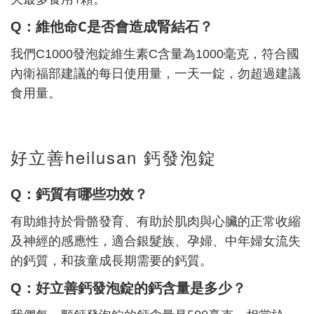
C
Q
：維他命
是否會造成腎結石？
我們
C1000
發泡錠維生素
C
含量為
1000
毫克，符合國
內衛福部建議的每日使用量，一天一錠，勿超過建議
食用量。
好立善heilusan 鈣發泡錠
Q
：鈣質有哪些功效？
有助維持於骨骼發育、有助於肌肉與心臟的正常收縮
及神經的感應性，適合銀髮族、孕婦、中年婦女流失
的鈣質，和孩童成長期需要的鈣質。
Q
：好立善鈣發泡錠的鈣含量是多少？