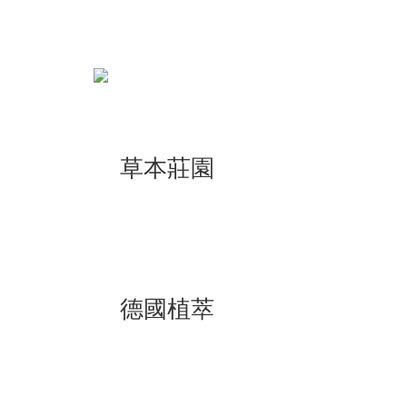
草本莊園
德國植萃