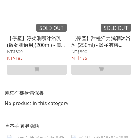
SOLD OUT
SOLD OUT
【停產】淨柔潤護沐浴乳
【停產】甜橙活力滋潤沐浴
(敏弱肌適用)(200ml) - 麗柏
乳 (250ml) - 麗柏有機
有機neobio
neobio
NT$300
NT$300
NT$185
NT$185
麗柏有機身體保養
No product in this category
草本莊園泡澡露