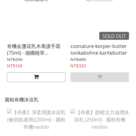
SOLD OUT
有機金盞花乳木果護手霜
cosnature-korper-butter
(75ml) - 德國植萃
tonkabohne karitebutter
cosnature
NT$250
NT$400
NT$169
NT$320
麗柏有機沐浴乳