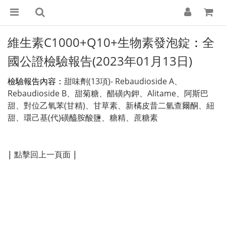
維生素C1000+Q10+生物素發泡錠
全
：
國公證檢驗報告(2023年01月13日)
檢驗報告內容：
甜味劑(13項)- Rebaudioside A、
Rebaudioside B、甜菊糖、醋磺內鉀、Alitame、阿斯巴
甜、對位乙氧苯(甘精)、甘草素、新橘皮昔二氫查爾酮、紐
甜、環己基(代)磺醯胺酸鹽、糖精、蔗糖素
|
點擊回上一頁面
|